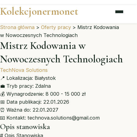
Kolekcjonermonet
Strona główna
>
Oferty pracy
>
Mistrz Kodowania
w Nowoczesnych Technologiach
Mistrz Kodowania w
Nowoczesnych Technologiach
TechNova Solutions
📍
Lokalizacja:
Białystok
💼
Tryb pracy:
Zdalna
💰
Wynagrodzenie:
8 000 - 15 000 zł
📅
Data publikacji:
22.01.2026
⏰
Ważna do:
22.01.2027
📧
Kontakt:
technova.solutions@gmail.com
Opis stanowiska
# Opis Stanowiska